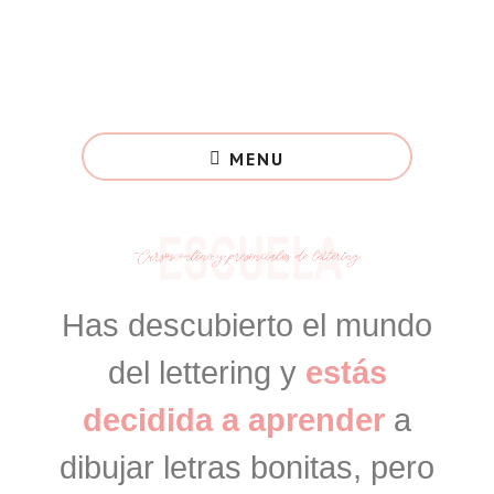
Saltar
al
contenido
principal
Aprende
lettering
MENU
paso
a
paso
Has descubierto el mundo
del lettering y
estás
decidida a aprender
a
dibujar letras bonitas, pero