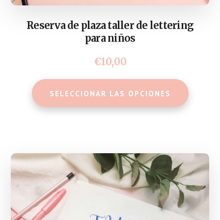
Reserva de plaza taller de lettering
para niños
€
10,00
Este
SELECCIONAR LAS OPCIONES
produ
tiene
múlti
varian
Las
opcio
se
pued
elegir
en