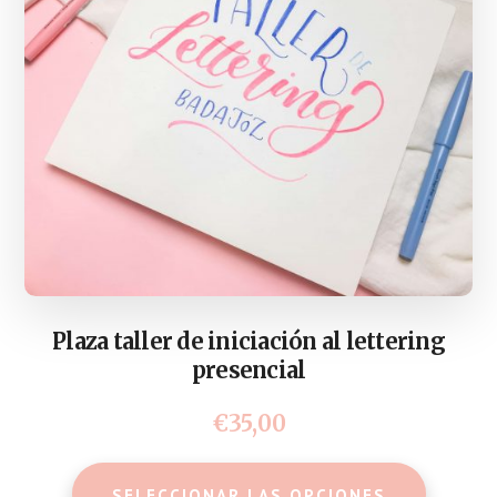
la
págin
de
produ
Plaza taller de iniciación al lettering
presencial
€
35,00
Este
SELECCIONAR LAS OPCIONES